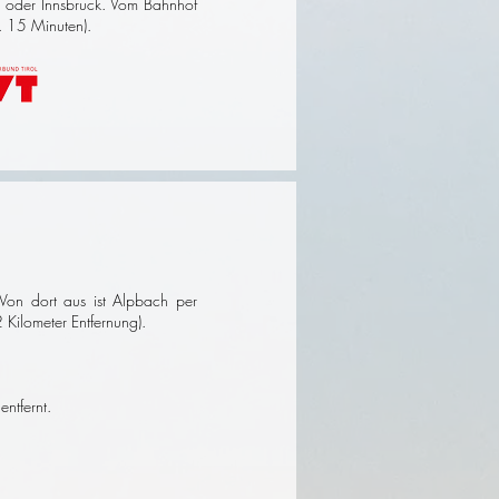
n oder Innsbruck.
Vom Bahnhof
a. 15 Minuten).
Von dort aus ist Alpbach per
Kilometer Entfernung).
ntfernt.