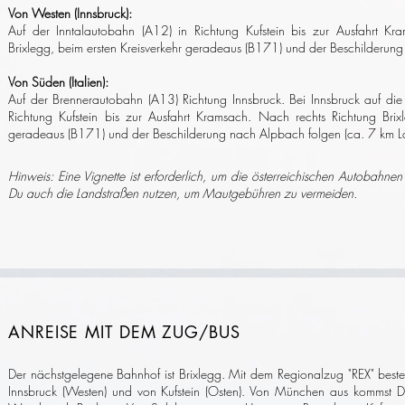
Von Westen (Innsbruck):
Auf der Inntalautobahn (A12) in Richtung Kufstein bis zur Ausfahrt Kr
Brixlegg, beim ersten Kreisverkehr geradeaus (B171) und der Beschilderung 
Von Süden (Italien):
Auf der Brennerautobahn (A13) Richtung Innsbruck. Bei Innsbruck auf di
Richtung Kufstein bis zur Ausfahrt Kramsach. Nach rechts
Richtung Brixl
geradeaus (B171) und der Beschilderung nach Alpbach folgen (ca. 7 km La
Hinweis: Eine Vignette ist erforderlich, um die österreichischen Autobahnen
Du auch die Landstraßen nutzen, um Mautgebühren zu vermeiden.
ANREISE MIT DEM ZUG/BUS
Der nächstgelegene Bahnhof ist Brixlegg. Mit dem Regionalzug "REX" beste
Innsbruck (Westen) und von Kufstein (Osten).
Von München aus kommst Du 