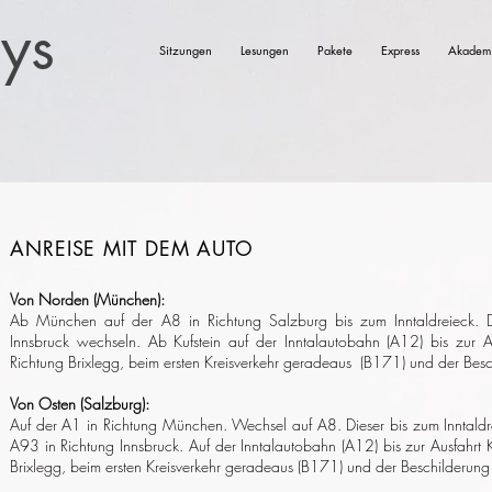
eys
Sitzungen
Lesungen
Pakete
Express
Akadem
ANREISE MIT DEM AUTO
Von Norden (München):
Ab München auf der A8 in Richtung Salzburg bis zum Inntaldreieck. 
Innsbruck wechseln. Ab Kufstein auf der Inntalautobahn (A12) bis zur 
Richtung Brixlegg, beim ersten Kreisverkehr geradeaus (B171) und der Besc
Von Osten (Salzburg):
Auf der A1 in Richtung München. Wechsel auf A8. Dieser bis zum Inntaldr
A93 in Richtung Innsbruck. Auf der Inntalautobahn (A12) bis zur Ausfahrt
Brixlegg, beim ersten Kreisverkehr geradeaus (B171)
und der Beschilderung 