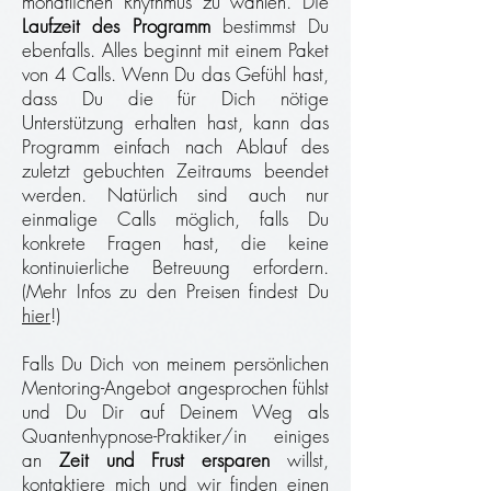
monatlichen Rhythmus zu wählen. Die
Laufzeit des Programm
bestimmst Du
ebenfalls. Alles beginnt mit einem Paket
von 4 Calls. Wenn Du das Gefühl hast,
dass Du die für Dich nötige
Unterstützung erhalten hast, kann das
Programm einfach nach Ablauf des
zuletzt gebuchten Zeitraums beendet
werden. Natürlich sind auch nur
einmalige Calls möglich, falls Du
konkrete Fragen hast, die keine
kontinuierliche Betreuung erfordern.
(Mehr Infos zu den Preisen findest Du
hier
!)
Falls Du Dich von meinem persönlichen
Mentoring-Angebot angesprochen fühlst
und Du Dir auf Deinem Weg als
Quantenhypnose-Praktiker/in einiges
an
Zeit und Frust ersparen
willst,
kontaktiere mich und wir finden einen