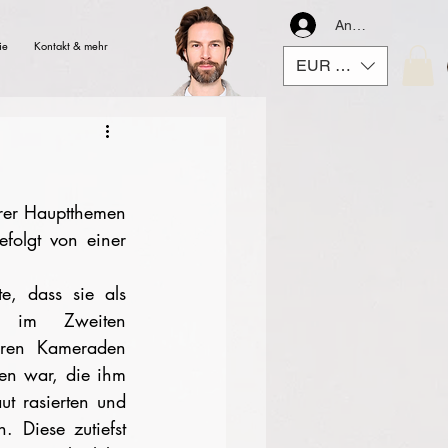
Anmelden
ie
Kontakt & mehr
EUR (€)
hrer Hauptthemen 
efolgt von einer 
e, dass sie als 
t im Zweiten 
eren Kameraden 
en war, die ihm 
t rasierten und 
 Diese zutiefst 