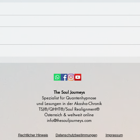
Die Brücke
Ausb
The Soul Journeys
Spezialist
für Quantenhypnose
und
Lesungen in der Akasha-Chronik
TSJ®/QHHT®/Soul Realignment®
Österreich & weltweit online
info@thesouljourneys.com
Rechtlicher Hinweis
Datenschutzbestimmungen
Impressum