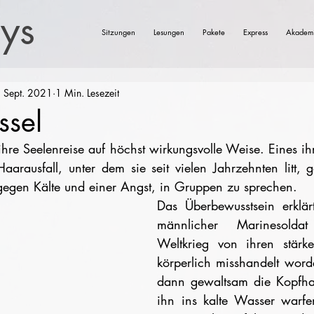
eys
Sitzungen
Lesungen
Pakete
Express
Akadem
 Sept. 2021
1 Min. Lesezeit
ssel
 ihre Seelenreise auf höchst wirkungsvolle Weise. Eines i
arausfall, unter dem sie seit vielen Jahrzehnten litt, g
gegen Kälte und einer Angst, in Gruppen zu sprechen. ⠀
Das Überbewusstsein erklärt
männlicher Marinesolda
Weltkrieg von ihren stärk
körperlich misshandelt word
dann gewaltsam die Kopfhau
ihn ins kalte Wasser warfen.