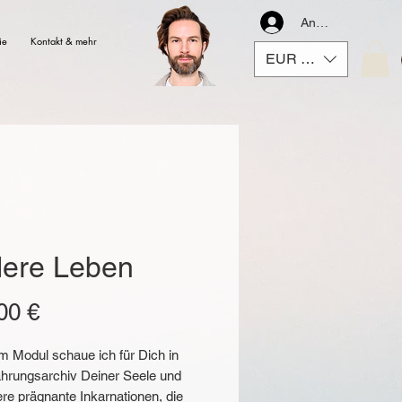
Anmelden
ie
Kontakt & mehr
EUR (€)
ere Leben
Preis
00 €
m Modul schaue ich für Dich in
ahrungsarchiv Deiner Seele und
iere prägnante Inkarnationen, die