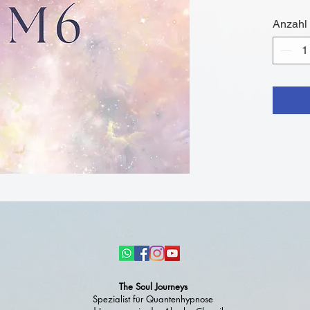
Du auf d
Anzahl
Informa
Verbindu
Leben z
einfach 
The Soul Journeys
Spezialist
für Quantenhypnose