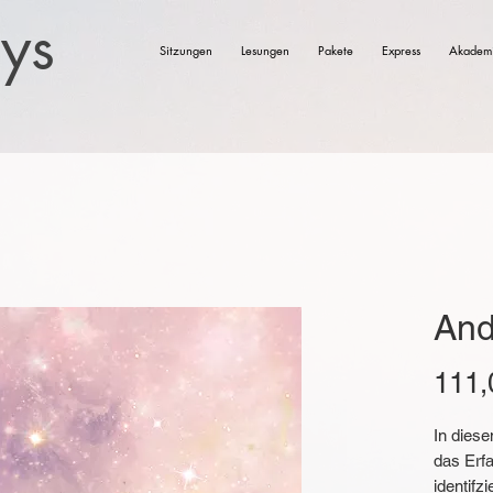
eys
Sitzungen
Lesungen
Pakete
Express
Akadem
And
111,
In diese
das Erf
identifz