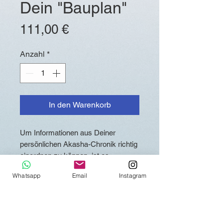
Dein "Bauplan"
Preis
111,00 €
Anzahl
*
In den Warenkorb
Um Informationen aus Deiner
persönlichen Akasha-Chronik richtig
einordnen zu können, ist es
unbedingt nötig, den "Bauplan"
Whatsapp
Email
Instagram
Deiner Seele zu kennen! Dieser
umfasst die dominante energetische
Qualität Deiner Seele, die Dir als
Mensch zum Ausdruck zur