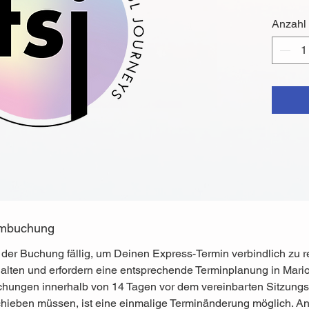
innerha
Anzahl
stark li
einmali
Termine
bis zu 
à 2 Frag
ca. 4 St
andere L
QHHT® 
 Umbuchung
i der Buchung fällig, um Deinen Express-Termin verbindlich zu 
halten und erfordern eine entsprechende Terminplanung in Mari
ungen innerhalb von 14 Tagen vor dem vereinbarten Sitzungste
chieben müssen, ist eine einmalige Terminänderung möglich. An