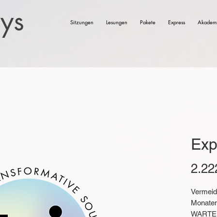
eys
Sitzungen
Lesungen
Pakete
Express
Akadem
Exp
2.22
Vermeid
Monate
WARTELI