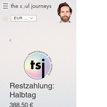
the soul journeys
EUR (€)
Restzahlung:
Halbtag
Preis
388,50 €