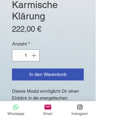
Karmische
Klärung
Preis
222,00 €
Anzahl
*
In den Warenkorb
Dieses Modul ermöglicht Dir einen
Einblick in die energetischen
Konsequenzen karmischer
Entscheidungen, die Du in diesem
Whatsapp
Email
Instagram
und in anderen Leben getroffen hast
und die Dich bis heute
beeinträchtigen. Hier geht es um das