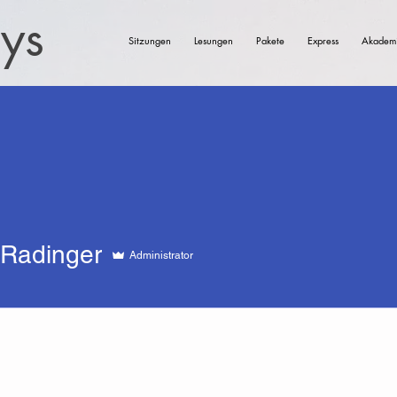
eys
Sitzungen
Lesungen
Pakete
Express
Akadem
 Radinger
Administrator