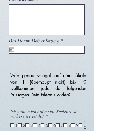
r
Das Datum Deiner Sitzung
*
e
q
u
i
r
e
d
Wie genau spiegelt auf einer Skala
von 1 (überhaupt nicht) bis 10
(vollkommen)
jede der folgenden
Aussagen Dein Erlebnis wider?
Ich habe mich auf meine Seelenreise
P
vorbereitet gefühlt.
*
f
1
l
1
2
3
4
5
6
7
8
9
0
i